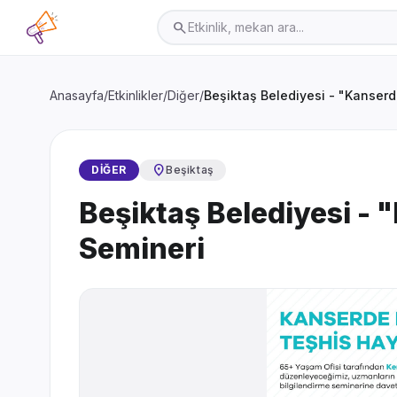
search
Anasayfa
/
Etkinlikler
/
Diğer
/
Beşiktaş Belediyesi - "Kanserd
location_on
DIĞER
Beşiktaş
Beşiktaş Belediyesi -
Semineri