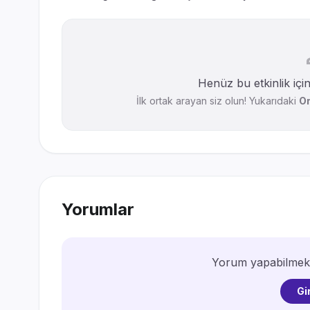
p
Henüz bu etkinlik içi
İlk ortak arayan siz olun! Yukarıdaki
Or
Yorumlar
Yorum yapabilmek i
Gi