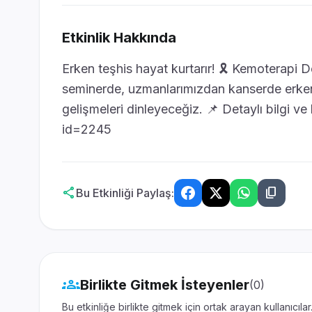
Etkinlik Hakkında
Erken teşhis hayat kurtarır! 🎗️ Kemoterapi D
seminerde, uzmanlarımızdan kanserde erken
gelişmeleri dinleyeceğiz. 📌 Detaylı bilgi ve 
id=2245
share
content_copy
Bu Etkinliği Paylaş:
groups
Birlikte Gitmek İsteyenler
(0)
Bu etkinliğe birlikte gitmek için ortak arayan kullanıcılar