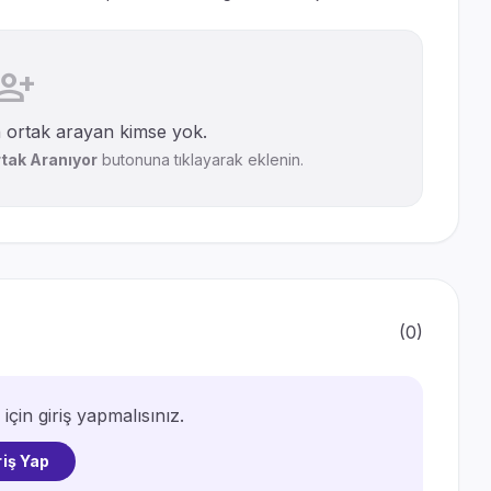
erson_add
n ortak arayan kimse yok.
tak Aranıyor
butonuna tıklayarak eklenin.
(0)
çin giriş yapmalısınız.
riş Yap