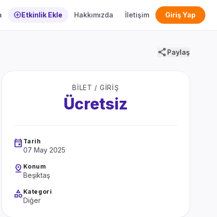
add_circle
a
Etkinlik Ekle
Hakkımızda
İletişim
Giriş Yap
share
Paylaş
BILET / GIRIŞ
Ücretsiz
event
Tarih
07 May 2025
pin_drop
Konum
Beşiktaş
category
Kategori
Diğer