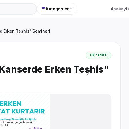
apps
expand_more
Kategoriler
Anasayf
e Erken Teşhis" Semineri
Ücretsiz
 "Kanserde Erken Teşhis"