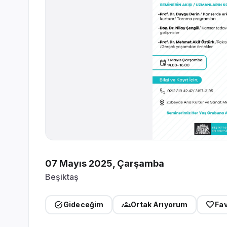
07 Mayıs 2025, Çarşamba
Beşiktaş
task_alt
groups
favorite_border
Gideceğim
Ortak Arıyorum
Fav