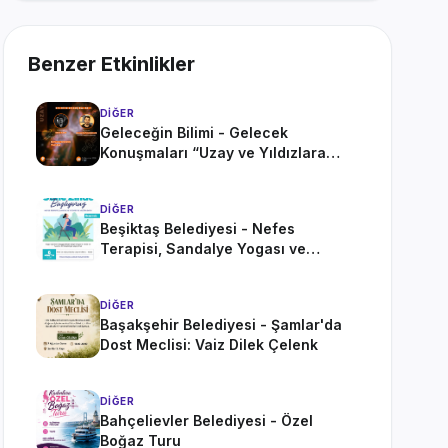
Benzer Etkinlikler
DIĞER
Geleceğin Bilimi - Gelecek
Konuşmaları “Uzay ve Yıldızlara
Yolculuk”
DIĞER
Beşiktaş Belediyesi - Nefes
Terapisi, Sandalye Yogası ve
Meditasyon Etkinliği
DIĞER
Başakşehir Belediyesi - Şamlar'da
Dost Meclisi: Vaiz Dilek Çelenk
DIĞER
Bahçelievler Belediyesi - Özel
Boğaz Turu